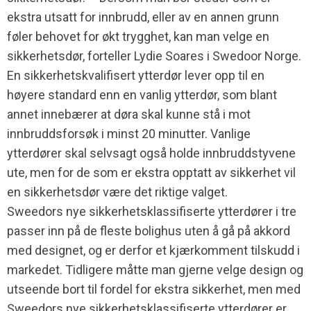
ekstra utsatt for innbrudd, eller av en annen grunn
føler behovet for økt trygghet, kan man velge en
sikkerhetsdør, forteller Lydie Soares i Swedoor Norge.
En sikkerhetskvalifisert ytterdør lever opp til en
høyere standard enn en vanlig ytterdør, som blant
annet innebærer at døra skal kunne stå i mot
innbruddsforsøk i minst 20 minutter. Vanlige
ytterdører skal selvsagt også holde innbruddstyvene
ute, men for de som er ekstra opptatt av sikkerhet vil
en sikkerhetsdør være det riktige valget.
Sweedors nye sikkerhetsklassifiserte ytterdører i tre
passer inn på de fleste bolighus uten å gå på akkord
med designet, og er derfor et kjærkomment tilskudd i
markedet. Tidligere måtte man gjerne velge design og
utseende bort til fordel for ekstra sikkerhet, men med
Sweedors nye sikkerhetsklassifiserte ytterdører er